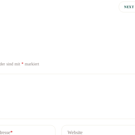
NEXT
lder sind mit
*
markiert
resse
*
Website