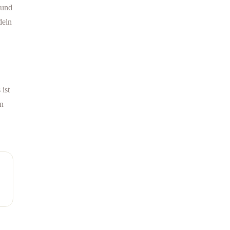
 und
deln
ist
en